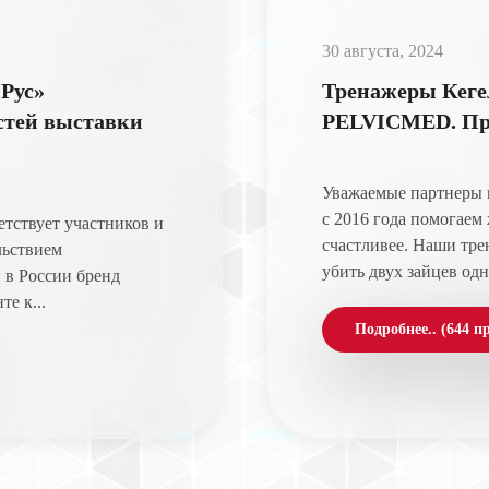
30 августа, 2024
Рус»
Тренажеры Кеге
остей выставки
PELVICMED. Про
Уважаемые партнеры
с 2016 года помогае
тствует участников и
счастливее. Наши тр
льствием
убить двух зайцев одн
 в России бренд
е к...
Подробнее.. (644 п