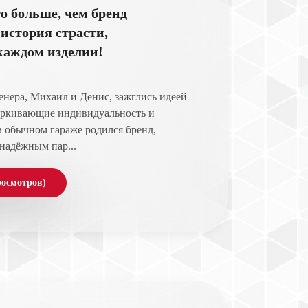
о больше, чем бренд
 история страсти,
каждом изделии!
женера, Михаил и Денис, зажглись идеей
черкивающие индивидуальность и
 в обычном гараже родился бренд,
 надёжным пар...
росмотров)