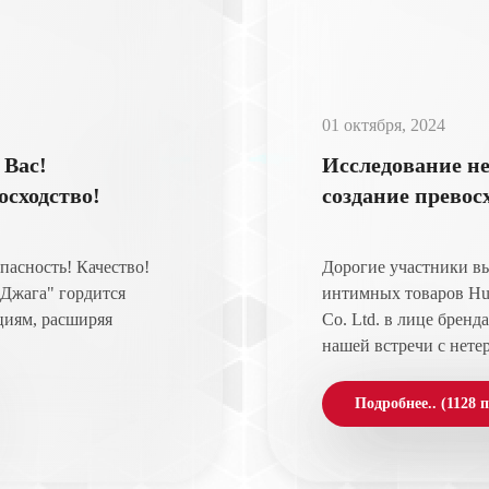
01 октября, 2024
 Вас!
Исследование н
осходство!
создание превосх
опасность! Качество!
Дорогие участники вы
Джага" гордится
интимных товаров Huiz
циям, расширяя
Co. Ltd. в лице бренд
нашей встречи с нетер
Подробнее.. (1128 