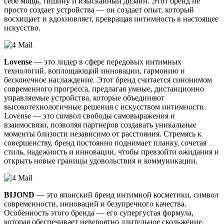
себе мощь, тишину и изысканный дизайн. Этот бренд не
просто создает устройства — он создает опыт, который
восхищает и вдохновляет, превращая интимность в настоящее
искусство.
Lovense
— это лидер в сфере передовых интимных
технологий, воплощающий инновации, гармонию и
бесконечное наслаждение. Этот бренд считается синонимом
современного прогресса, предлагая умные, дистанционно
управляемые устройства, которые объединяют
высокотехнологичные решения с искусством интимности.
Lovense — это символ свободы самовыражения и
взаимосвязи, позволяя партнеров создавать уникальные
моменты близости независимо от расстояния. Стремясь к
совершенству, бренд постоянно поднимает планку, сочетая
стиль, надежность и инновации, чтобы превзойти ожидания и
открыть новые границы удовольствия и коммуникации.
BIJOND
— это японский бренд интимной косметики, символ
современности, инноваций и безупречного качества.
Особенность этого бренда — его супергустая формула,
которая обеспечивает невероятно длительное скольжение,